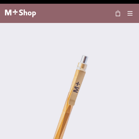
×
M+ Shop