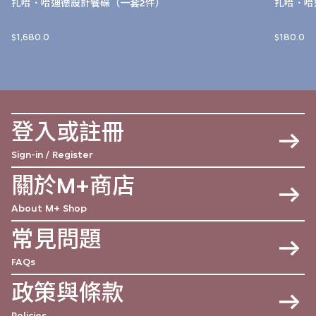
扎哈．哈迪德設計餐碟（一套2件）
扎哈．哈
$1,680.0
$180.0
登入或註冊
Sign-in / Register
關於M+商店
About M+ Shop
常見問題
FAQs
政策與條款
Policies