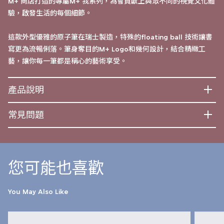
M+ 商店打造的專屬M+ 我系列，為會員獻上與眾不同的視覺文化體
驗，啟發生活的每個細節。
這款外型優雅的原子筆在瑞士製造，特殊的floating ball 技術讓書
寫更為流暢俐落。筆身奪目的M+ Logo和幾何設計，結合精緻工
藝，讓你每一筆都是稱心的藝術享受。
產品說明
常見問題
您可能也喜歡
You May Also Like