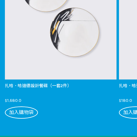
扎哈．哈迪德設計餐碟（一套2件）
扎哈．哈
$1,680.0
$180.0
加入購物袋
加入