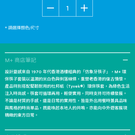
數量
* 請選擇顏色/尺寸
M+ 商店筆記
設計靈感來自 1970 年代香港酒樓經典的「仿象牙筷子」，M+ 環
保筷子套裝以溫潤的米白色與俐落線條，重塑老香港的復古情懷。
產品特別搭配堅韌耐用的杜邦紙（Tyvek®）環保筷套，為綠色生活
注入時尚感。筷套可循環再用，輕便實用，同時支持可持續發展。
不論是材質的手感，還是日常的實用性，皆是外出用餐時兼具品味
與風格的時尚單品，既能喚起本地人的共鳴，亦能向中外遊客展現
精緻的東方日常。