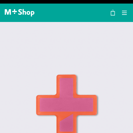
×
M+ Shop