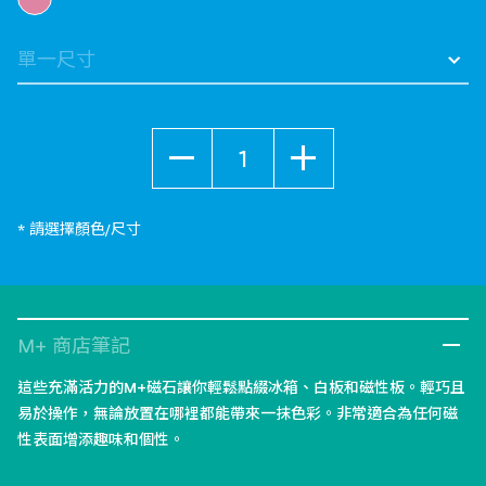
數量
* 請選擇顏色/尺寸
M+ 商店筆記
這些充滿活力的M+磁石讓你輕鬆點綴冰箱、白板和磁性板。輕巧且
易於操作，無論放置在哪裡都能帶來一抹色彩。非常適合為任何磁
性表面增添趣味和個性。