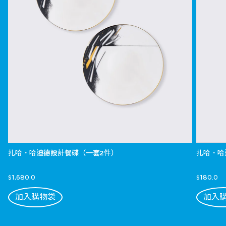
扎哈．哈迪德設計餐碟（一套2件）
扎哈．哈
$1,680.0
$180.0
加入購物袋
加入