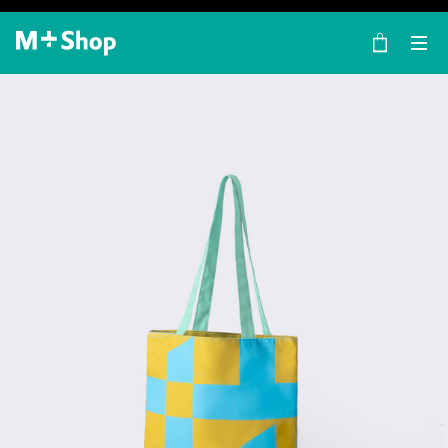
×
M+ Shop