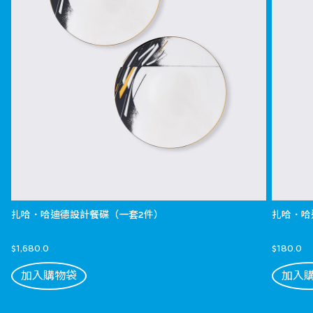
扎哈．哈迪德設計餐碟（一套2件）
扎哈．哈
$1,680.0
$180.0
加入購物袋
加入