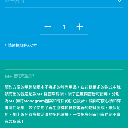
數量
* 請選擇顏色/尺寸
M+ 商店筆記
簡約方便的單肩袋是永不嫌多的時尚單品。在花樣繁多的款式中脫
穎而出的就是這款M+ 雙面單肩袋。袋子正反兩面皆可使用，分別
為M+ 獨特Monogram圖案和奪目的拼色設計，讓你可按心情和穿
搭隨性配襯。袋子使用了再生膠樽和食物容器的物料製成，環保耐
用，加上系列有多款活潑的配色選擇，一次把多個背回家也絕不會
有罪疚感！