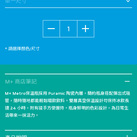
數量
* 請選擇顏色/尺寸
M+ 商店筆記
M+ Metro保溫瓶採用 Puramic 陶瓷內層，簡約瓶身搭配彈出式吸
管，隨時隨地都能輕鬆啜飲飲料。雙層真空保溫設計可保持冰飲長
達 24 小時，附有提手方便握持。瓶身鮮明的色彩設計，為日常生
活帶來一抹活力。