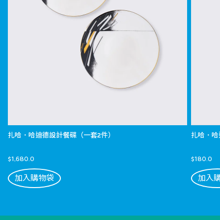
扎哈．哈迪德設計餐碟（一套2件）
扎哈．哈
$1,680.0
$180.0
加入購物袋
加入