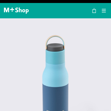
×
M+ Shop