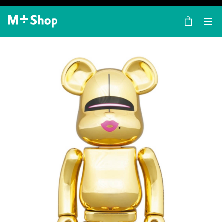
×
M+ Shop