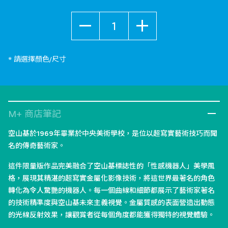
數量
* 請選擇顏色/尺寸
M+ 商店筆記
空山基於1969年畢業於中央美術學校，是位以超寫實藝術技巧而聞
名的傳奇藝術家。
這件限量版作品完美融合了空山基標誌性的「性感機器人」美學風
格，展現其精湛的超寫實金屬化影像技術，將這世界最著名的角色
轉化為令人驚艷的機器人。每一個曲線和細節都展示了藝術家著名
的技術精準度與空山基未來主義視覺。金屬質感的表面營造出動態
的光線反射效果，讓觀賞者從每個角度都能獲得獨特的視覺體驗。