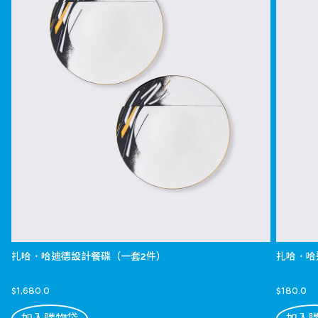
扎哈．哈迪德設計餐碟（一套2件）
扎哈．哈
$1,680.0
$180.0