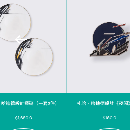
．哈迪德設計餐碟（一套2件）
扎哈．哈迪德設計《夜間
$1,680.0
$180.0