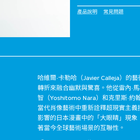
產品說明
常見問題
哈維爾·卡勒哈（Javier Calle
轉折來融合幽默與驚喜。他從雷內·馬格利特
智（Yoshitomo Nara）和克里斯·約
當代肖像藝術中重新詮釋超現實主義
影響的日本漫畫中的「大眼睛」現象
著當今全球藝術場景的互聯性。