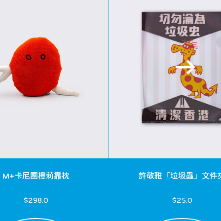
M+卡尼團橙莉靠枕
許敬雅「垃圾蟲」文件
$298.0
$25.0