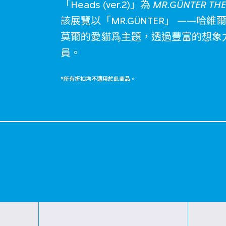
「Heads (ver.2)」為
MR.GÜNTER TH
該展覽以「MR.GÜNTER」 ——哈
莫爾的愛貓爲主題，透過豐富的想象
員。
*所有折扣均不適用於此商品。