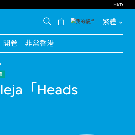
HKD
繁體
開卷
非常香港
a
價
alleja「Heads