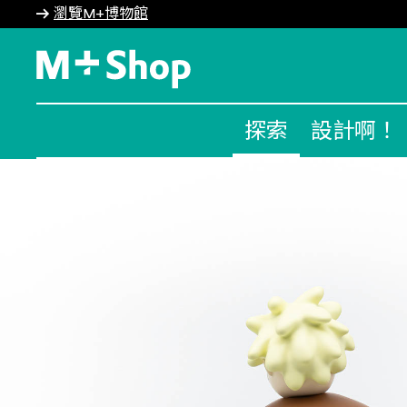
瀏覽M+博物館
M+ Shop
探索
設計啊！