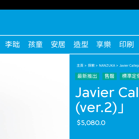
李昢
孩童
安居
造型
享樂
印刷
主頁
探索
NANZUKA
Javier Callej
最新推出
售罄
標準定
Javier C
(ver.2)」
$5,080.0