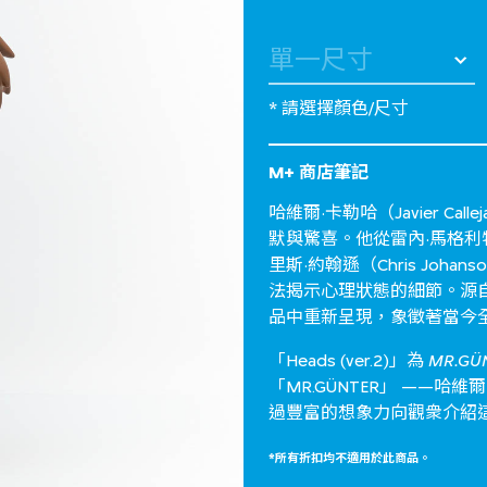
* 請選擇顏色/尺寸
M+ 商店筆記
哈維爾·卡勒哈（Javier 
默與驚喜。他從雷內·馬格利特（Re
里斯·約翰遜（Chris Jo
法揭示心理狀態的細節。源
品中重新呈現，象徵著當今
「Heads (ver.2)」為
MR.GÜ
「MR.GÜNTER」 ——
過豐富的想象力向觀衆介紹
*所有折扣均不適用於此商品。