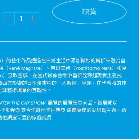
缺貨
數量
Calleja）的藝術作品通過在日常生活中添加微妙的轉折來融合幽
né Magritte）、奈良美智（Yoshitomo Nara）和克
hanson）汲取靈感，在當代肖像藝術中重新詮釋超現實主義技
自西方影響的日本漫畫中的「大眼睛」現象，在卡勒哈的作
全球藝術場景的互聯性。
NTER THE CAT SHOW
展覽的展覽紀念商品。該展覽以
哈維爾·卡勒哈及其合作夥伴阿裡西亞·馬爾莫爾的愛貓爲主題，透
這位調皮可愛的家庭成員。