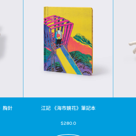
》胸針
江記 《海市鏡花》筆記本
$280.0