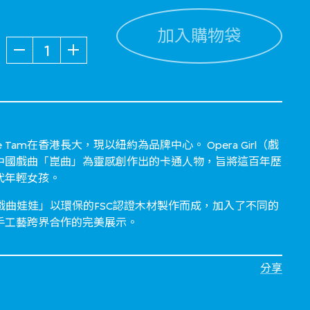
加入購物袋
數量
e Tam在香港長大，現以紐約為品牌中心。 Opera Girl（戲
Tam以中國戲曲「崑曲」為靈感創作出的卡通人物，旨將這百年歷
代年輕女孩。
m Green「戲曲娃娃」以環保的FSC認證木材製作而成，加入了不同的
手工藝跨界合作的完美展示。
分享