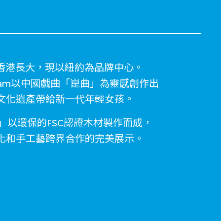
am在香港長大，現以紐約為品牌中心。
nne Tam以中國戲曲「崑曲」為靈感創作出
文化遺產帶給新一代年輕女孩。
「戲曲娃娃」以環保的FSC認證木材製作而成，
化和手工藝跨界合作的完美展示。