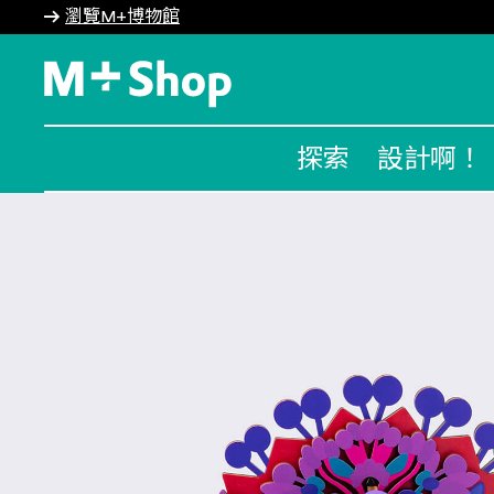
瀏覽M+博物館
M+ Shop
探索
設計啊！