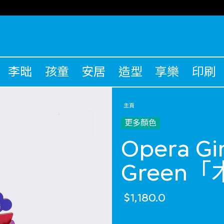
李昢
孩童
安居
造型
享樂
印刷
主頁
更多顏色
Opera Gi
Green
$1,180.0