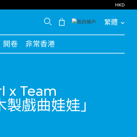
HKD
繁體
開卷
非常香港
rl x Team
「木製戲曲娃娃」