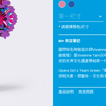
選擇 顏色
* 請選擇顏色/尺寸
M+ 商店筆記
國際知名時裝設計師Vivienn
曲娃娃）是Vivienne 
史的世界文化遺產帶給新一
Opera Girl x Tea
拼砌元素，把藝術、文化和
產品說明
常見問題