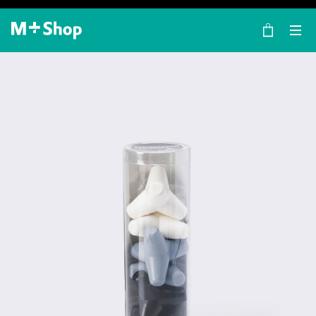
×
M+ Shop