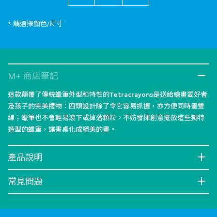
* 請選擇顏色/尺寸
M+ 商店筆記
這款顛覆了傳統蠟筆外型和特性的Tetracrayons是送給繪畫愛好者
及孩子的完美禮物：四頭設計除了令它容易抓握，亦方便同時畫雙
線；蠟筆也不會輕易滾下或掉落顆粒。不妨發揮創意擺放這些獨特
造型的蠟筆，讓書桌化成絕美的畫。
產品說明
常見問題