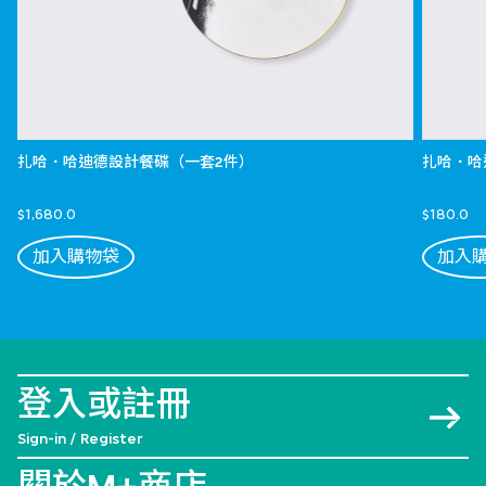
扎哈．哈迪德設計餐碟（一套2件）
扎哈．哈
$1,680.0
$180.0
加入購物袋
加入
登入或註冊
Sign-in / Register
關於M+商店