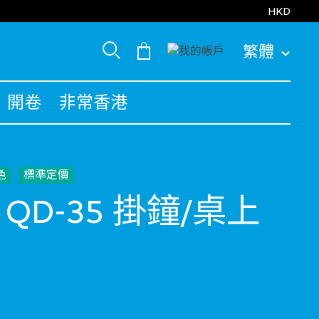
HKD
繁體
開卷
非常香港
色
標準定價
 QD-35 掛鐘/桌上