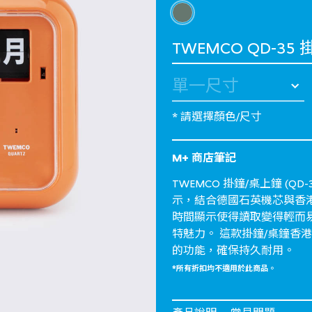
選擇 顏色
selected
選擇 語言
* 請選擇顏色/尺寸
M+ 商店筆記
TWEMCO 掛鐘/桌上鐘 (
示，結合德國石英機芯與香
時間顯示使得讀取變得輕而
特魅力。 這款掛鐘/桌鐘香
的功能，確保持久耐用。
*所有折扣均不適用於此商品。