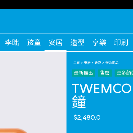
李昢
孩童
安居
造型
享樂
印刷
主頁
安居
書寫
辦公用品
最新推出
售罄
更多顏
TWEMCO
鐘
$2,480.0