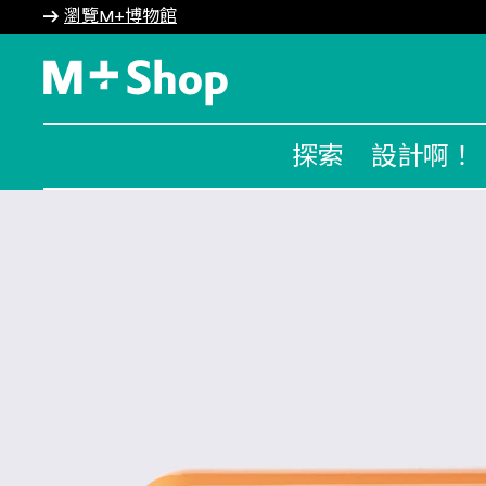
瀏覽M+博物館
M+ Shop
探索
設計啊！