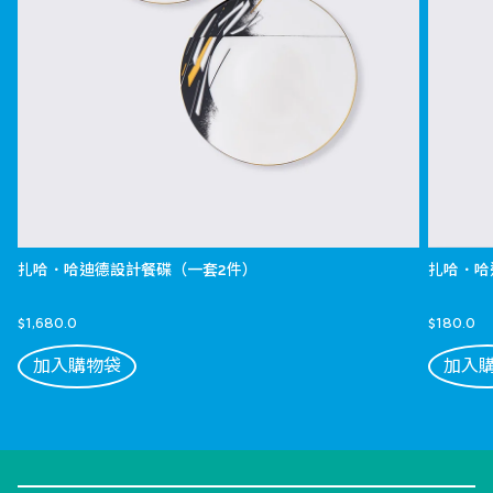
扎哈．哈迪德設計餐碟（一套2件）
扎哈．哈
$1,680.0
$180.0
加入購物袋
加入