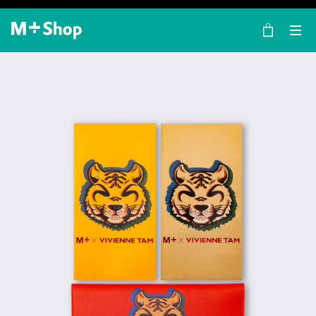
×
M+ Shop