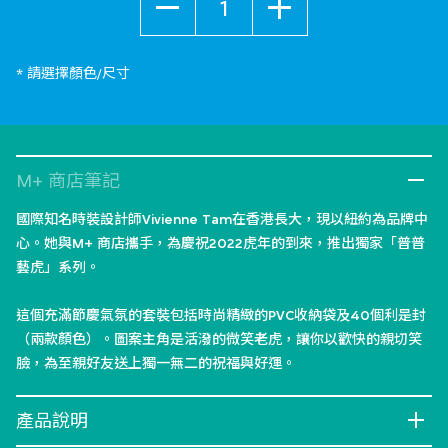
* 請選擇顏色/尺寸
M+ 商店筆記
國際知名時裝設計師Vivienne Tam在香港長大，現以紐約為品牌中
心。她與M+ 商店攜手，為慶祝2022虎年的到來，推出獨家「普普
藝虎」系列。
這個充滿節慶氣氛的套裝包括時尚精緻的PVC收納袋及40個利是封
（兩款顏色）。圖案主角是活潑的微笑老虎，讓你以歡快的親切笑
臉，為至親好友送上獨一無二的祝福與好運。
產品說明