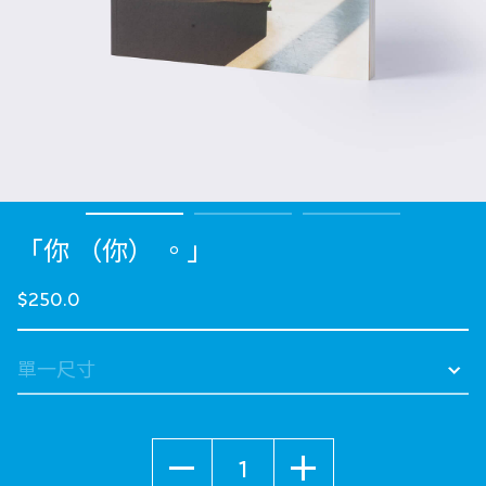
「你 （你） 。」
$250.0
數量