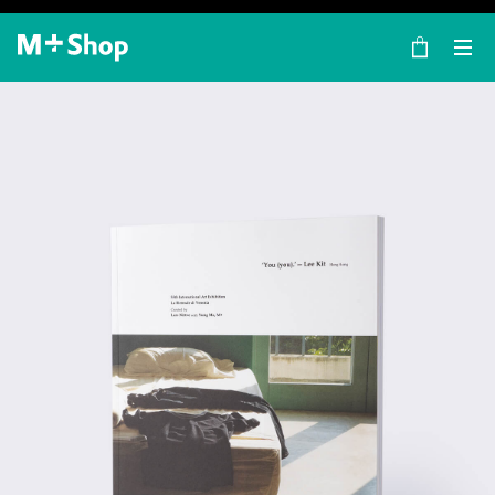
×
M+ Shop