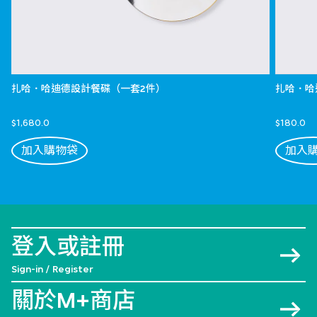
扎哈．哈迪德設計餐碟（一套2件）
扎哈．哈
$1,680.0
$180.0
加入購物袋
加入
登入或註冊
Sign-in / Register
關於M+商店