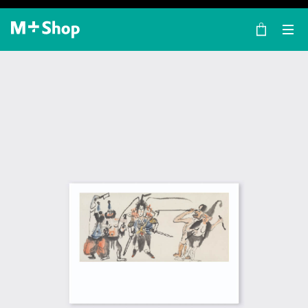
×
M+ Shop