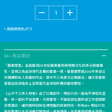
數量
* 請選擇顏色/尺寸
M+ 商店筆記
「廣東摩登」全面展現20世紀廣東藝術與視覺文化的多元與複雜
性，並視之為全球現代主義的重要一頁。展覽匯聚逾200件來自公
共機構和私人收藏的作品，其中不少為首次公開展出，讓大家重新
發掘這段深植本土並與當代全球相呼應的藝術歷程。
《上中下三界人物卷》由丁衍庸創作，明信片的一面為平滑啞光塗
層，另一面則不加塗層，方便書寫。不論是放在居所或工作空間都
非常適合，讓你隨時回味在博物館的探賞時光。所有M+ 明信片均
是在香港以大豆油墨印製而成，安全環保，且不會造成墨水滲透。