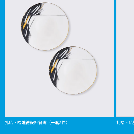
扎哈．哈迪德設計餐碟（一套2件）
扎哈．哈