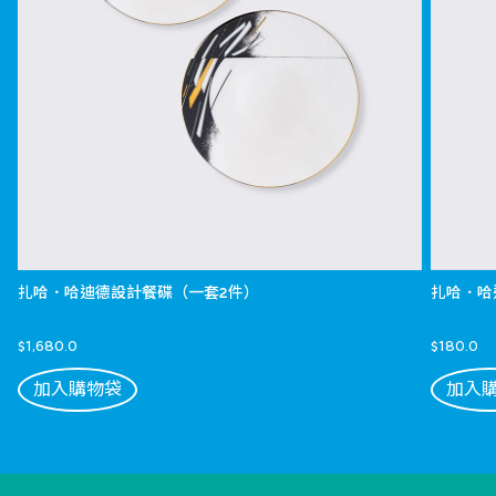
扎哈．哈迪德設計餐碟（一套2件）
扎哈．哈
$1,680.0
$180.0
加入購物袋
加入