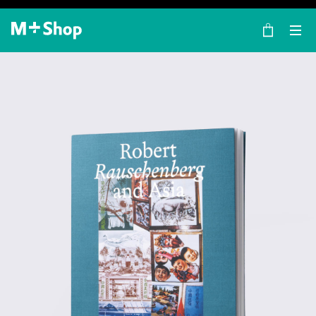
×
M+ Shop