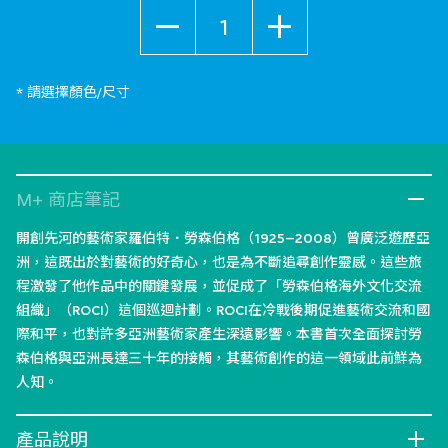
數量
* 請選擇顏色/尺寸
M+ 商店筆記
開創先河的藝術家羅伯特．勞森伯格（1925–2008）曾廣泛遊歷亞
洲，這既出於對藝術的好奇心，也是為不斷追尋創作靈感。這些旅
程激發了他作品中的關鍵發展，並促成了「勞森伯格海外文化交流
組織」（ROCI）這個巡迴計劃。ROCI在冷戰後期促進藝術交流和國
際和平，也對許多亞洲藝術家產生深遠影響。本書首次全面探討勞
森伯格與亞洲長達三十年的接觸，其藝術創作的這一領域此前鮮為
人知。
產品說明