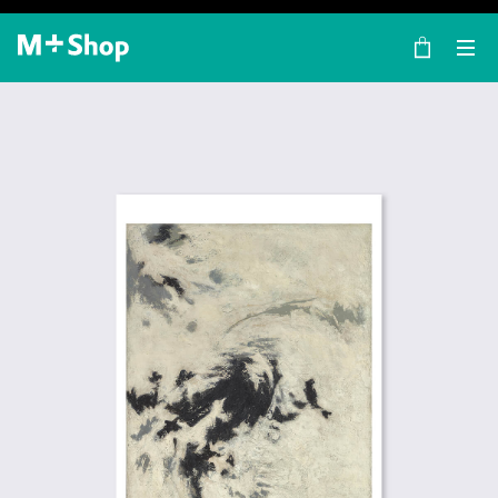
×
M+ Shop