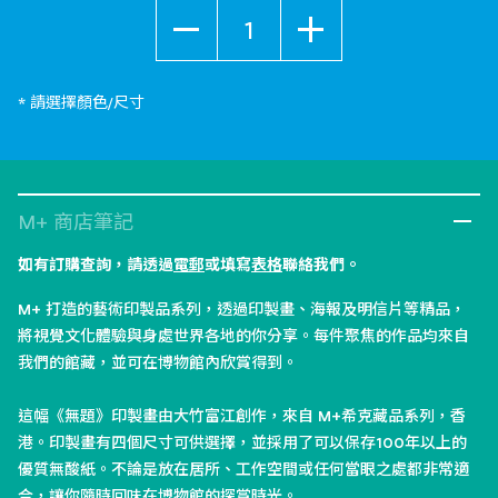
數量
* 請選擇顏色/尺寸
M+ 商店筆記
如有訂購查詢，請透過
電郵
或填寫
表格
聯絡我們。
M+ 打造的藝術印製品系列，透過印製畫、海報及明信片等精品，
將視覺文化體驗與身處世界各地的你分享。每件聚焦的作品均來自
我們的館藏，並可在博物館內欣賞得到。
這幅《無題》印製畫由大竹富江創作，來自 M+希克藏品系列，香
港。印製畫有四個尺寸可供選擇，並採用了可以保存100年以上的
優質無酸紙。不論是放在居所、工作空間或任何當眼之處都非常適
合，讓你隨時回味在博物館的探賞時光。