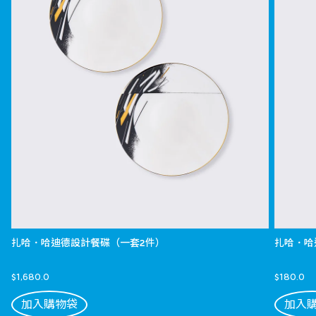
扎哈．哈迪德設計餐碟（一套2件）
扎哈．哈
$1,680.0
$180.0
加入購物袋
加入