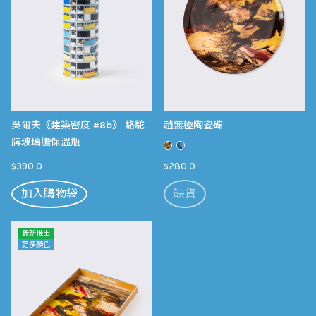
吳爾夫《建築密度 #8b》 駱駝
趙無極陶瓷碟
牌玻璃膽保溫瓶
$390.0
$280.0
加入購物袋
缺貨
最新推出
更多顏色