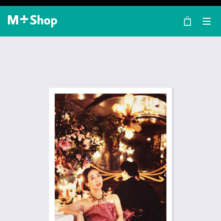
×
M+ Shop