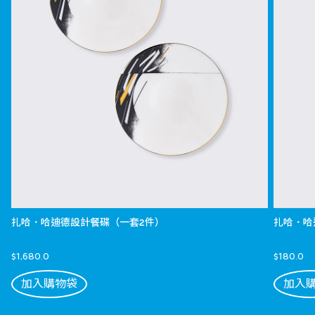
扎哈．哈迪德設計餐碟（一套2件）
扎哈．哈
$1,680.0
$180.0
加入購物袋
加入