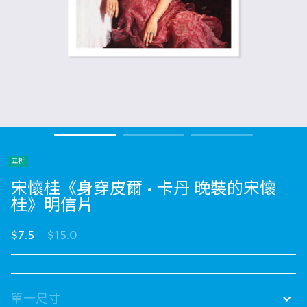
五折
宋懷桂《身穿皮爾 • 卡丹 晚裝的宋懷
桂》明信片
Price reduced from
to
$7.5
$15.0