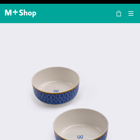
×
M+ Shop