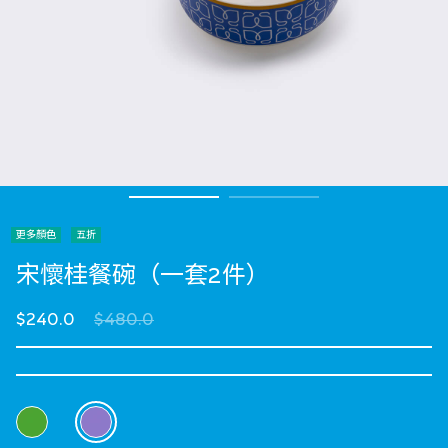
更多顏色
五折
宋懷桂餐碗（一套2件）
Price reduced from
to
$240.0
$480.0
選擇 顏色