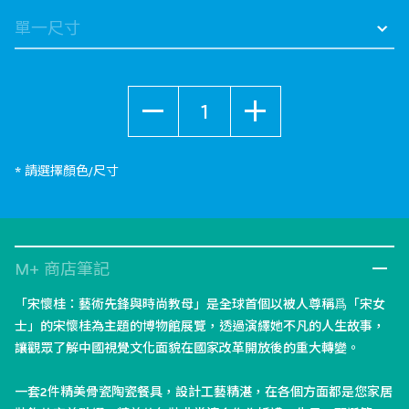
selected
數量
* 請選擇顏色/尺寸
M+ 商店筆記
「宋懷桂：藝術先鋒與時尚教母」是全球首個以被人尊稱爲「宋女
士」的宋懷桂為主題的博物館展覽，透過演繹她不凡的人生故事，
讓觀眾了解中國視覺文化面貌在國家改革開放後的重大轉變。
一套2件精美骨瓷陶瓷餐具，設計工藝精湛，在各個方面都是您家居