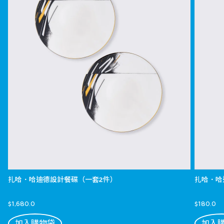
扎哈．哈迪德設計餐碟（一套2件）
扎哈．哈
$1,680.0
$180.0
加入購物袋
加入