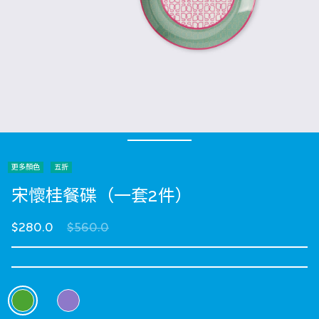
更多顏色
五折
宋懷桂餐碟（一套2件）
Price reduced from
to
$280.0
$560.0
選擇 顏色