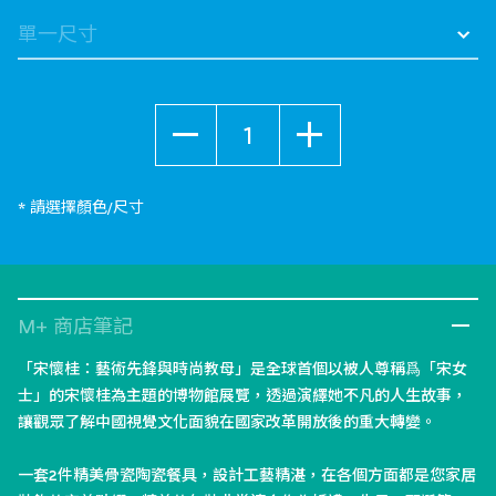
selected
數量
* 請選擇顏色/尺寸
M+ 商店筆記
「宋懷桂：藝術先鋒與時尚教母」是全球首個以被人尊稱爲「宋女
士」的宋懷桂為主題的博物館展覽，透過演繹她不凡的人生故事，
讓觀眾了解中國視覺文化面貌在國家改革開放後的重大轉變。
一套2件精美骨瓷陶瓷餐具，設計工藝精湛，在各個方面都是您家居