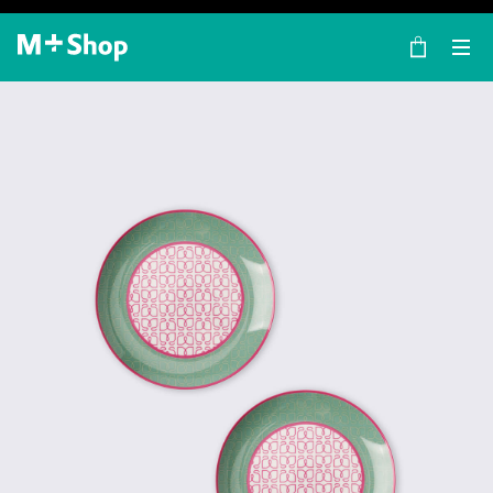
×
M+ Shop