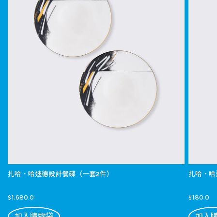
扎哈．哈迪德設計餐碟（一套2件）
扎哈．哈
$1,680.0
$180.0
加入購物袋
加入