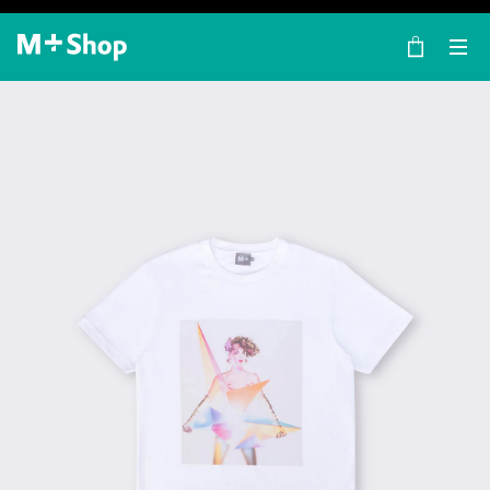
×
M+ Shop