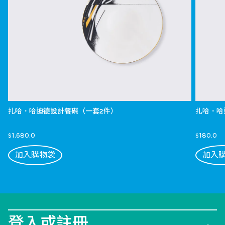
扎哈．哈迪德設計餐碟（一套2件）
扎哈．哈
$1,680.0
$180.0
加入購物袋
加入
登入或註冊