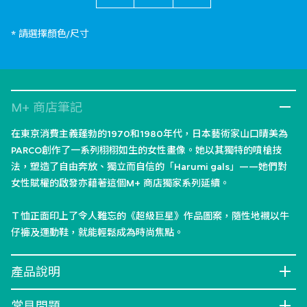
* 請選擇顏色/尺寸
M+ 商店筆記
在東京消費主義蓬勃的1970和1980年代，日本藝術家山口晴美為
PARCO創作了一系列栩栩如生的女性畫像。她以其獨特的噴槍技
法，塑造了自由奔放、獨立而自信的「Harumi gals」——她們對
女性賦權的啟發亦藉著這個M+ 商店獨家系列延續。
Ｔ恤正面印上了令人難忘的《超級巨星》作品圖案，隨性地襯以牛
仔褲及運動鞋，就能輕鬆成為時尚焦點。
產品說明
常見問題