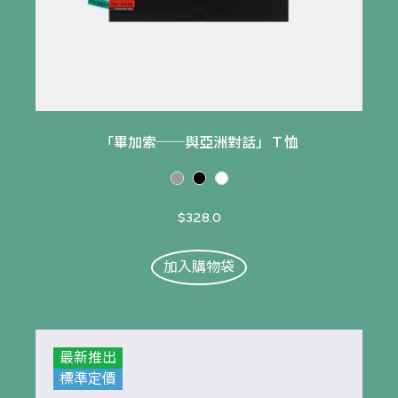
「畢加索──與亞洲對話」Ｔ恤
$328.0
加入購物袋
最新推出
標準定價