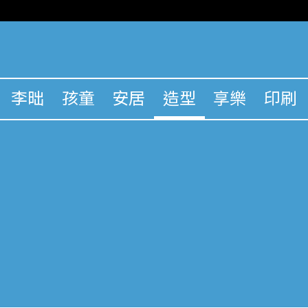
李昢
孩童
安居
造型
享樂
印刷