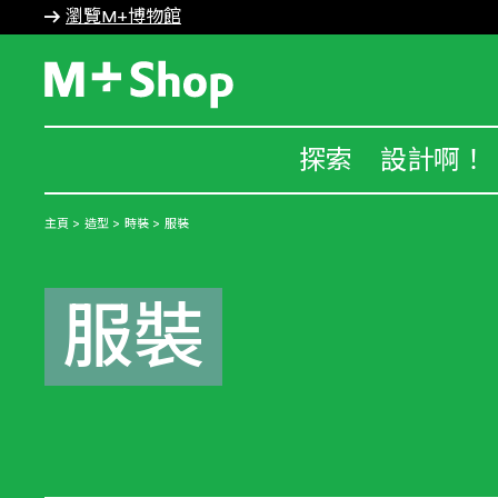
瀏覽M+博物館
M+ Shop
探索
設計啊！
主頁
造型
時裝
服裝
服裝