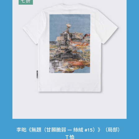
七折
李昢《無題（甘願脆弱 — 絲絨 #15）》（局部）
Ｔ恤