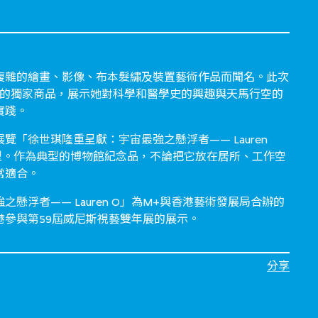
複雜的繪畫、影像、布本髮繡及裝置藝術作品而聞名。此次
列的獨家商品，展示她對科學和醫學史的興趣與天馬行空的
實踐。
覽「徐世琪隆重呈獻：宇宙最強之懸浮者—— Lauren
型。作為典型的博物館紀念品，不論把它放在居所、工作空
常適合。
懸浮者—— Lauren O」為M+與香港藝術發展局合辦的
港參與第59屆威尼斯視藝雙年展的展示。
分享