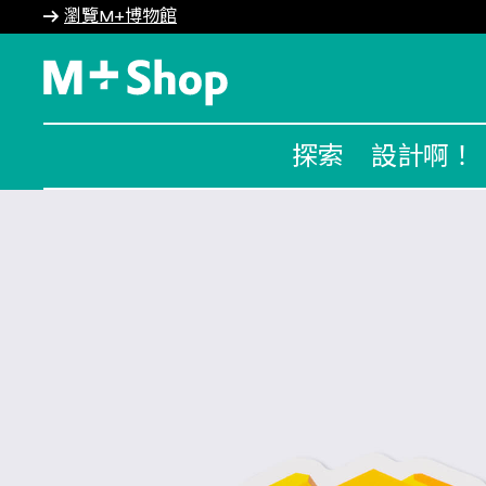
瀏覽M+博物館
M+ Shop
探索
設計啊！