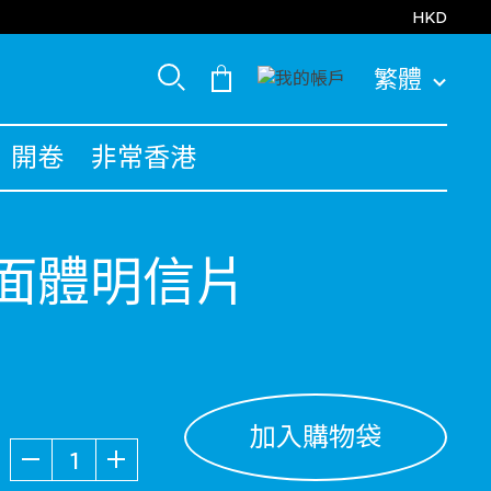
HKD
繁體
開卷
非常香港
面體明信片
加入購物袋
數量