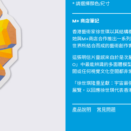
* 請選擇顏色/尺寸
M+ 商店筆記
香港藝術家徐世琪以其結構
她與M+商店合作推出一系
世界所結合而成的藝術創作
這張明信片靈感來自於是次展
O」中最能辨識的多面體模
間或任何視覺文化空間都非
「徐世琪隆重呈獻：宇宙最強之
展覽，以回應徐世琪代表香
產品說明
常見問題