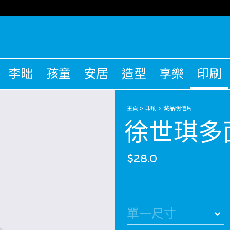
李昢
孩童
安居
造型
享樂
印刷
主頁
印刷
藏品明信片
徐世琪多
$28.0