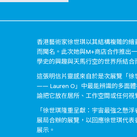
香港藝術家徐世琪以其結構複雜的繪
而聞名。此次她與M+商店合作推出
學史的興趣與天馬行空的世界所結合
這張明信片靈感來自於是次展覽「徐
—— Lauren O」中最能辨識的
論把它放在居所、工作空間或任何視
「徐世琪隆重呈獻：宇宙最強之懸浮者——
展局合辦的展覽，以回應徐世琪代表
展示。