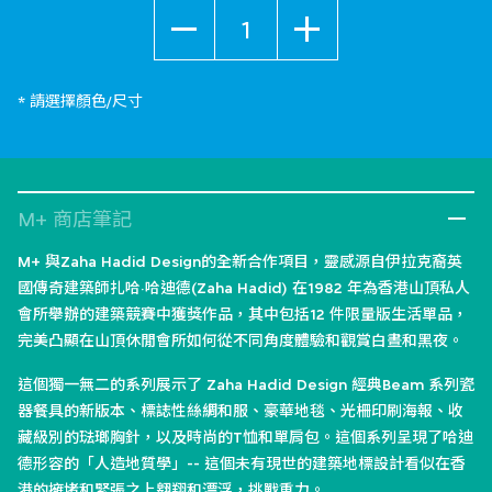
數量
* 請選擇顏色/尺寸
M+ 商店筆記
M+ 與Zaha Hadid Design的全新合作項目，靈感源自伊拉克裔英
國傳奇建築師扎哈·哈迪德(Zaha Hadid) 在1982 年為香港山頂私人
會所舉辦的建築競賽中獲獎作品，其中包括12 件限量版生活單品，
完美凸顯在山頂休閒會所如何從不同角度體驗和觀賞白晝和黑夜。
這個獨一無二的系列展示了 Zaha Hadid Design 經典Beam 系列瓷
器餐具的新版本、標誌性絲綢和服、豪華地毯、光柵印刷海報、收
藏級別的琺瑯胸針，以及時尚的T恤和單肩包。這個系列呈現了哈迪
德形容的「人造地質學」-- 這個未有現世的建築地標設計看似在香
港的擁堵和緊張之上翱翔和漂浮，挑戰重力。