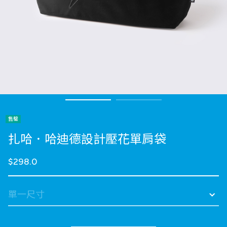
售罄
扎哈．哈迪德設計壓花單肩袋
$298.0