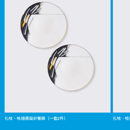
扎哈．哈迪德設計餐碟（一套2件）
扎哈．哈