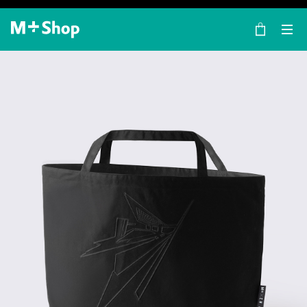
×
M+ Shop