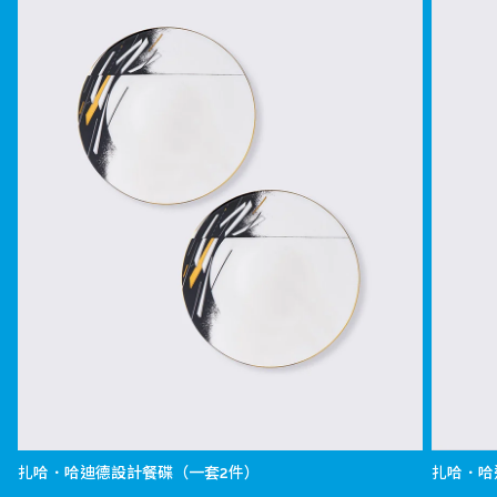
扎哈．哈迪德設計餐碟（一套2件）
扎哈．哈