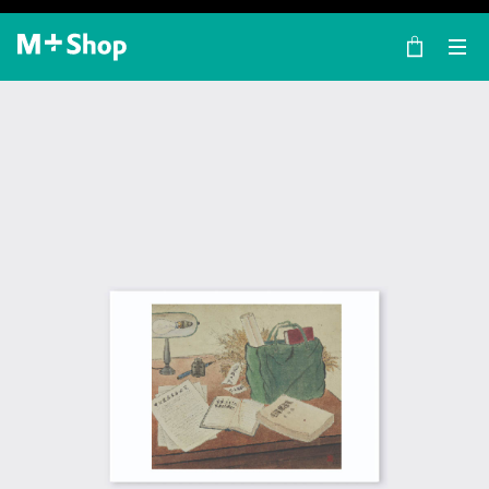
×
M+ Shop