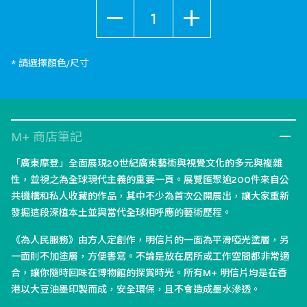
數量
* 請選擇顏色/尺寸
M+ 商店筆記
「廣東摩登」全面展現20世紀廣東藝術與視覺文化的多元與複雜
性，並視之為全球現代主義的重要一頁。展覽匯聚逾200件來自公
共機構和私人收藏的作品，其中不少為首次公開展出，讓大家重新
發掘這段深植本土並與當代全球相呼應的藝術歷程。
《為人民服務》由方人定創作，明信片的一面為平滑啞光塗層，另
一面則不加塗層，方便書寫。不論是放在居所或工作空間都非常適
合，讓你隨時回味在博物館的探賞時光。所有M+ 明信片均是在香
港以大豆油墨印製而成，安全環保，且不會造成墨水滲透。