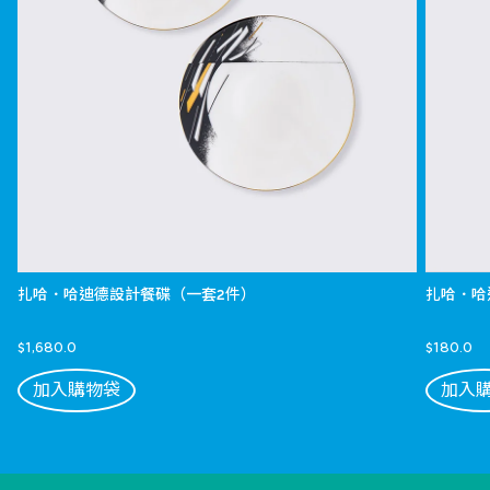
扎哈．哈迪德設計餐碟（一套2件）
扎哈．哈
$1,680.0
$180.0
加入購物袋
加入