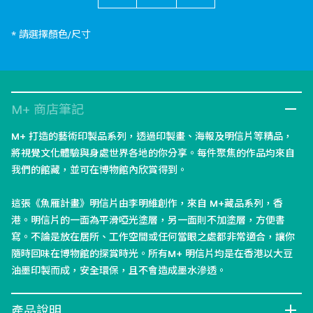
* 請選擇顏色/尺寸
M+ 商店筆記
M+ 打造的藝術印製品系列，透過印製畫、海報及明信片等精品，
將視覺文化體驗與身處世界各地的你分享。每件聚焦的作品均來自
我們的館藏，並可在博物館內欣賞得到。
這張《魚雁計畫》明信片由李明維創作，來自 M+藏品系列，香
港。明信片的一面為平滑啞光塗層，另一面則不加塗層，方便書
寫。不論是放在居所、工作空間或任何當眼之處都非常適合，讓你
隨時回味在博物館的探賞時光。所有M+ 明信片均是在香港以大豆
油墨印製而成，安全環保，且不會造成墨水滲透。
產品說明