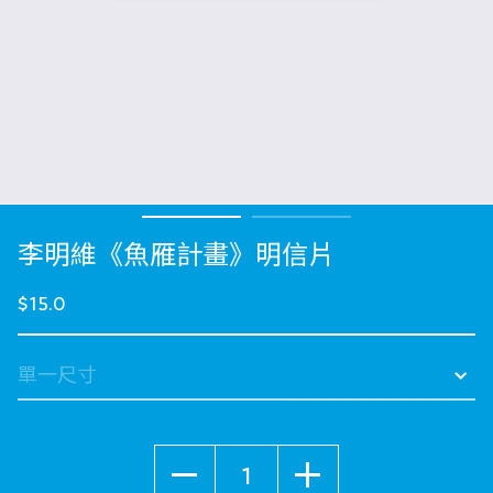
李明維《魚雁計畫》明信片
$15.0
數量