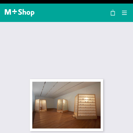
×
M+ Shop