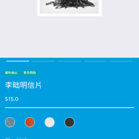
最新推出
更多顏色
李昢明信片
$15.0
選擇 顏色