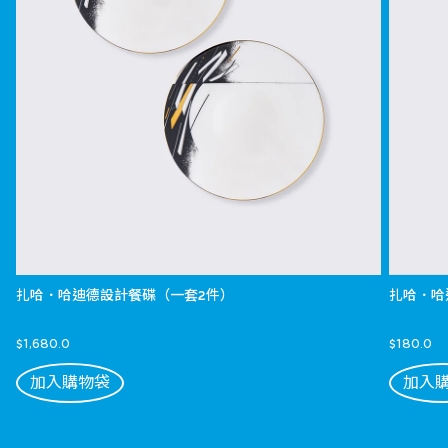
扎哈．哈迪德設計餐碟（一套2件）
扎哈．哈
$1,680.0
$180.0
加入購物袋
加入