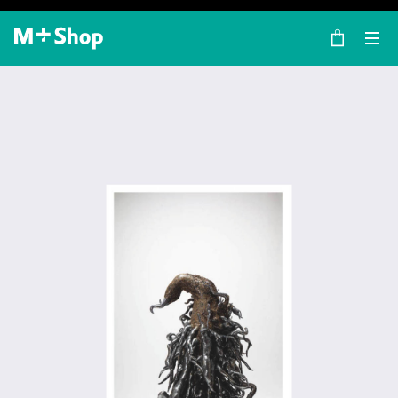
×
M+ Shop