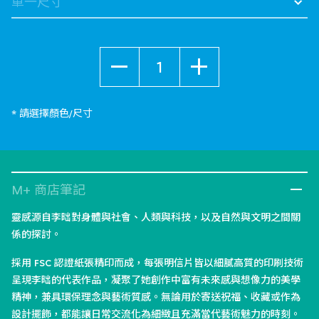
數量
* 請選擇顏色/尺寸
M+ 商店筆記
靈感源自李昢對身體與社會、人類與科技，以及自然與文明之間關
係的探討。
採用 FSC 認證紙張精印而成，每張明信片皆以細膩高質的印刷技術
呈現李昢的代表作品，凝聚了她創作中富有未來感與想像力的美學
精神，兼具環保理念與藝術質感。無論用於寄送祝福、收藏或作為
設計擺飾，都能讓日常交流化為細緻且充滿當代藝術魅力的時刻。