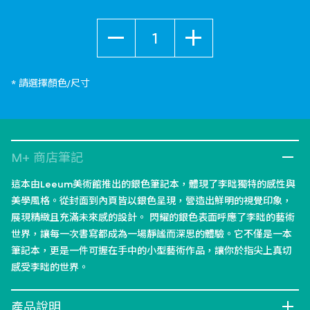
數量
* 請選擇顏色/尺寸
M+ 商店筆記
這本由Leeum美術館推出的銀色筆記本，體現了李昢獨特的感性與
美學風格。從封面到內頁皆以銀色呈現，營造出鮮明的視覺印象，
展現精緻且充滿未來感的設計。 閃耀的銀色表面呼應了李昢的藝術
世界，讓每一次書寫都成為一場靜謐而深思的體驗。它不僅是一本
筆記本，更是一件可握在手中的小型藝術作品，讓你於指尖上真切
感受李昢的世界。
產品說明