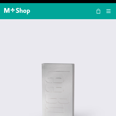
×
M+ Shop