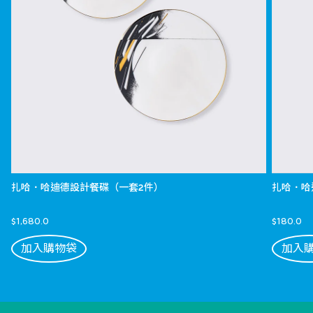
扎哈．哈迪德設計餐碟（一套2件）
扎哈．哈
$1,680.0
$180.0
加入購物袋
加入