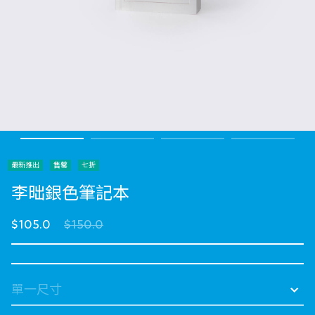
最新推出
售罄
七折
李昢銀色筆記本
Price reduced from
to
$105.0
$150.0