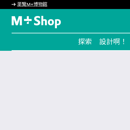
瀏覽M+博物館
M+ Shop
探索
設計啊！