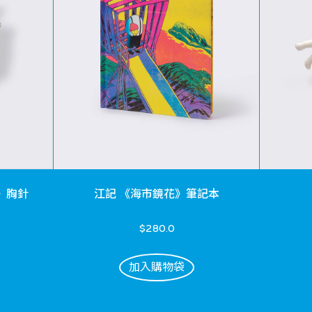
》胸針
江記 《海市鏡花》筆記本
$280.0
加入購物袋