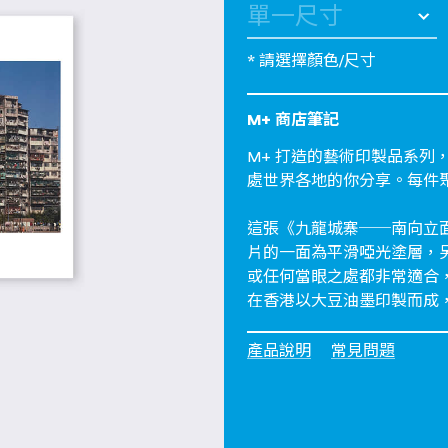
* 請選擇顏色/尺寸
M+ 商店筆記
M+ 打造的藝術印製品系
處世界各地的你分享。每件
這張《九龍城寨──南向立
片的一面為平滑啞光塗層，
或任何當眼之處都非常適合
在香港以大豆油墨印製而成
產品說明
常見問題