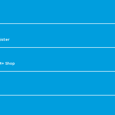
gister
M+ Shop