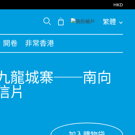
HKD
繁體
開卷
非常香港
九龍城寨──南向
信片
加入購物袋