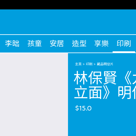
李昢
孩童
安居
造型
享樂
印刷
主頁
印刷
藏品明信片
林保賢《
立面》明
$15.0