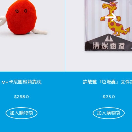
M+卡尼團橙莉靠枕
許敬雅「垃圾蟲」文件
$298.0
$25.0
加入購物袋
加入購物袋