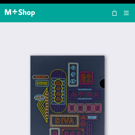
×
M+ Shop