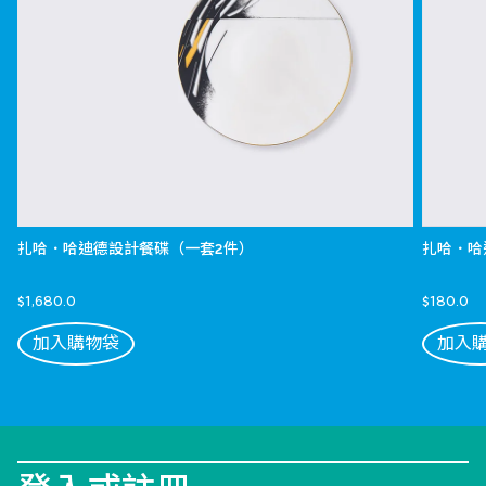
扎哈．哈迪德設計餐碟（一套2件）
扎哈．哈
$1,680.0
$180.0
加入購物袋
加入