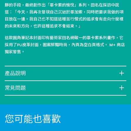
靜的手段，最終創作出「畢卡索的愉悅」系列。田名在採訪中說
道：「今天，我再次發現自己沉迷於畢加索，同時把要求我做的項
目放在一邊。我自己也不知道這種苦行僧式的追求會有走向什麼樣
的未來和方向，也許這種追求不會結束。」
這款圓角筆記本封面印有藝術家田名網敬一的畢卡索系列畫作，它
採用了PU皮革封面，圖案鮮豔時尚，內頁為空白頁格式。 M+ 商店
獨家發售。
產品說明
常見問題
您可能也喜歡