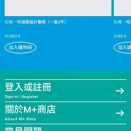
扎哈．哈迪德設計餐碟（一套2件）
扎哈．哈
$1,680.0
$180.0
加入購物袋
加入
登入或註冊
Sign-in / Register
關於M+商店
About M+ Shop