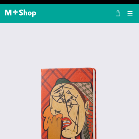
×
M+ Shop