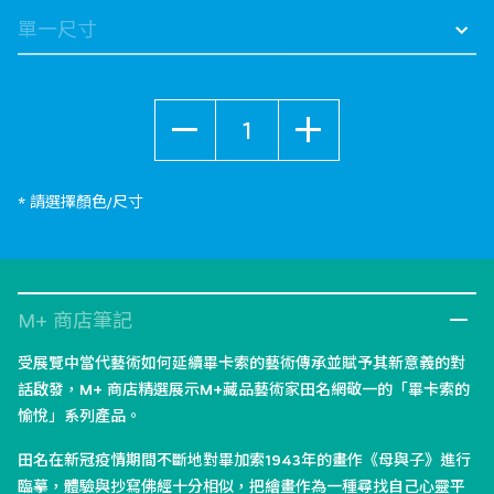
數量
* 請選擇顏色/尺寸
M+ 商店筆記
受展覽中當代藝術如何延續畢卡索的藝術傳承並賦予其新意義的對
話啟發，M+ 商店精選展示M+藏品藝術家田名網敬一的「畢卡索的
愉悅」系列產品。
田名在新冠疫情期間不斷地對畢加索1943年的畫作《母與子》進行
臨摹，體驗與抄寫佛經十分相似，把繪畫作為一種尋找自己心靈平