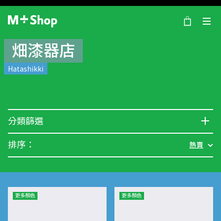
×
M+ Shop
畑漆器店
Hatashikki
分類篩選
排序：
熱賣
更多顏色
更多顏色