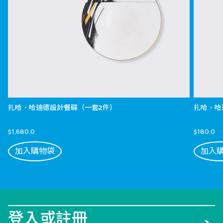
扎哈．哈迪德設計餐碟（一套2件）
扎哈．哈
$1,680.0
$180.0
加入購物袋
加入
登入或註冊