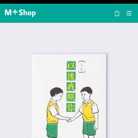
×
M+ Shop