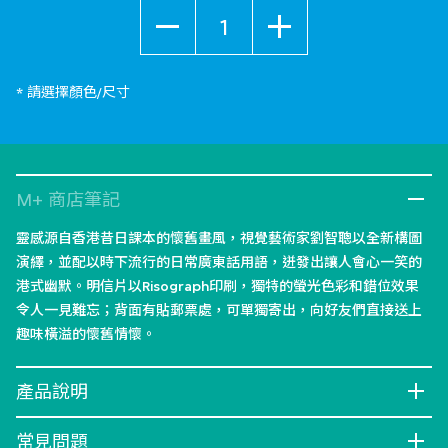
數量
* 請選擇顏色/尺寸
M+ 商店筆記
靈感源自香港昔日課本的懷舊畫風，視覺藝術家劉智聰以全新構圖
演繹，並配以時下流行的日常廣東話用語，迸發出讓人會心一笑的
港式幽默。明信片以Risograph印刷，獨特的螢光色彩和錯位效果
令人一見難忘；背面有貼郵票處，可單獨寄出，向好友們直接送上
趣味橫溢的懷舊情懷。
產品說明
常見問題