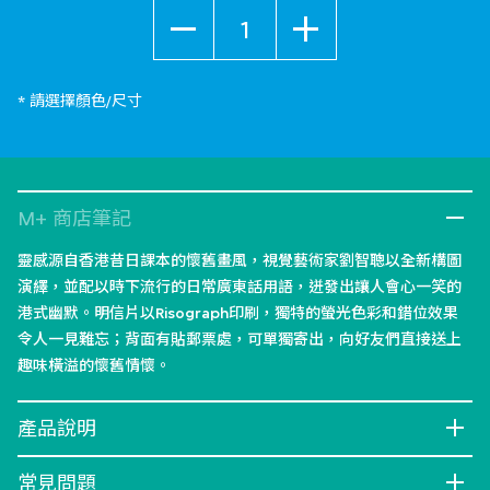
數量
* 請選擇顏色/尺寸
M+ 商店筆記
靈感源自香港昔日課本的懷舊畫風，視覺藝術家劉智聰以全新構圖
演繹，並配以時下流行的日常廣東話用語，迸發出讓人會心一笑的
港式幽默。明信片以Risograph印刷，獨特的螢光色彩和錯位效果
令人一見難忘；背面有貼郵票處，可單獨寄出，向好友們直接送上
趣味橫溢的懷舊情懷。
產品說明
常見問題