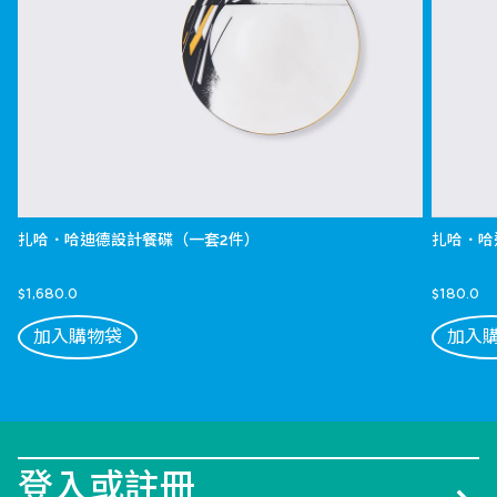
扎哈．哈迪德設計餐碟（一套2件）
扎哈．哈
$1,680.0
$180.0
加入購物袋
加入
登入或註冊