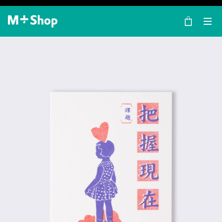
×
M+ Shop