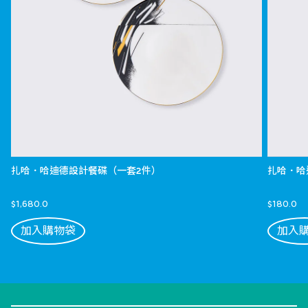
扎哈．哈迪德設計餐碟（一套2件）
扎哈．哈
$1,680.0
$180.0
加入購物袋
加入