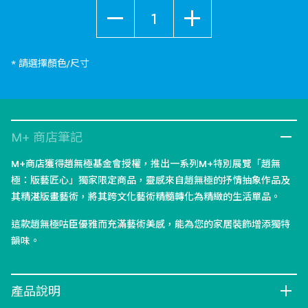
數量
* 請選擇顏色/尺寸
M+ 商店筆記
M+商店獲得趙無極基金會授權，推出一系列M+特別展覽「趙無
極：版藝匠心」獨家限定商品，靈感來自趙無極的抒情抽象作品及
其精湛版畫藝術，將其跨文化藝術精髓轉化為精緻的生活單品。
這款趙無極咕臣優雅而充滿藝術美感，能為您的家居裝飾增添獨特
韻味。
產品說明