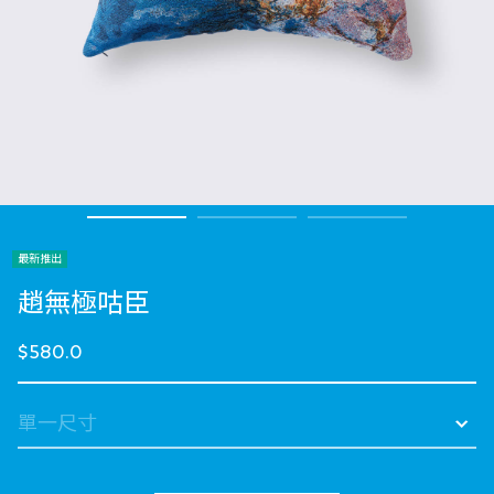
最新推出
趙無極咕臣
$580.0