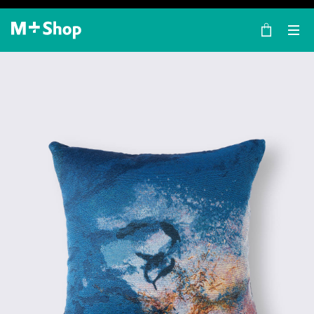
×
M+ Shop