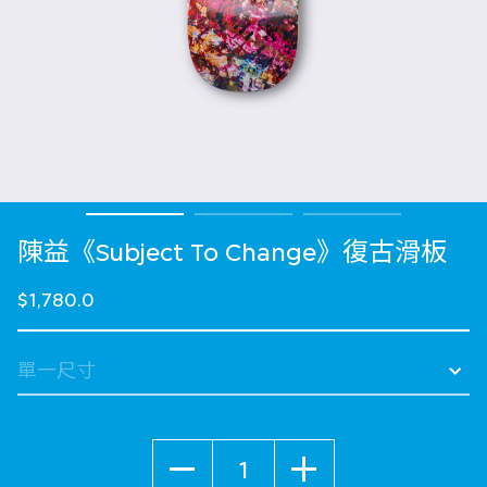
陳益《Subject To Change》復古滑板
$1,780.0
數量