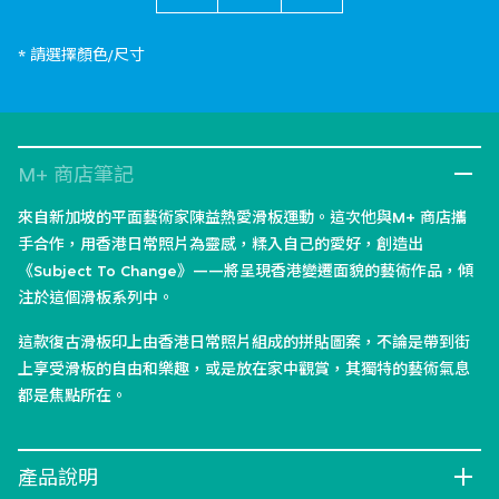
* 請選擇顏色/尺寸
M+ 商店筆記
來自新加坡的平面藝術家陳益熱愛滑板運動。這次他與M+ 商店攜
手合作，用香港日常照片為靈感，糅入自己的愛好，創造出
《Subject To Change》——將呈現香港變遷面貌的藝術作品，傾
注於這個滑板系列中。
這款復古滑板印上由香港日常照片組成的拼貼圖案，不論是帶到街
上享受滑板的自由和樂趣，或是放在家中觀賞，其獨特的藝術氣息
都是焦點所在。
產品說明