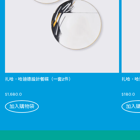
扎哈．哈迪德設計餐碟（一套2件）
扎哈．哈
$1,680.0
$180.0
加入購物袋
加入