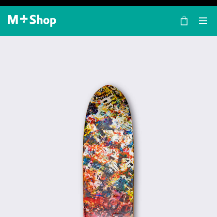
×
M+ Shop