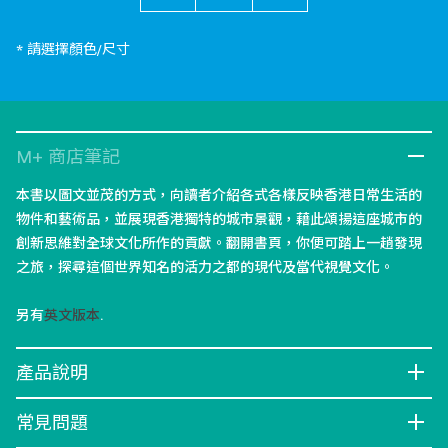
* 請選擇顏色/尺寸
M+ 商店筆記
本書以圖文並茂的方式，向讀者介紹各式各樣反映香港日常生活的
物件和藝術品，並展現香港獨特的城市景觀，藉此頌揚這座城市的
創新思維對全球文化所作的貢獻。翻開書頁，你便可踏上一趟發現
之旅，探尋這個世界知名的活力之都的現代及當代視覺文化。
另有
英文版本
.
產品說明
常見問題