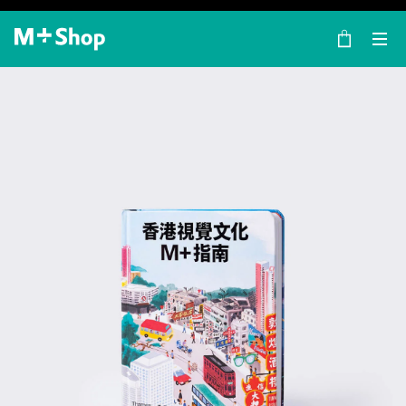
×
M+ Shop