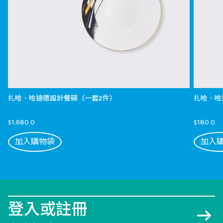
扎哈．哈迪德設計餐碟（一套2件）
扎哈．哈
$1,680.0
$180.0
加入購物袋
加入
登入或註冊