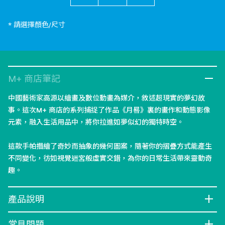
* 請選擇顏色/尺寸
M+ 商店筆記
中國藝術家高源以繪畫及數位動畫為媒介，敘述超現實的夢幻故
事。這次M+ 商店的系列捕捉了作品《月晷》裏的畫作和動態影像
元素，融入生活用品中，將你拉進如夢似幻的獨特時空。
這款手帕描繪了奇妙而抽象的幾何圖案，隨著你的摺疊方式能產生
不同變化，彷如視覺迷宮般虛實交錯，為你的日常生活帶來靈動奇
趣。
產品說明
常見問題