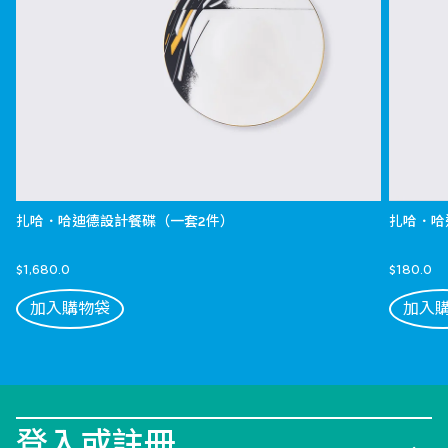
扎哈．哈迪德設計餐碟（一套2件）
扎哈．哈
$1,680.0
$180.0
加入購物袋
加入
登入或註冊