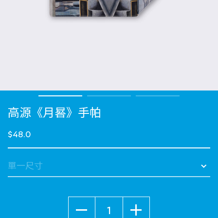
高源《月晷》手帕
$48.0
數量