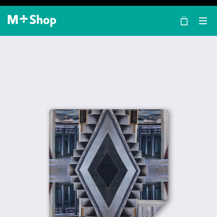
×
M+ Shop