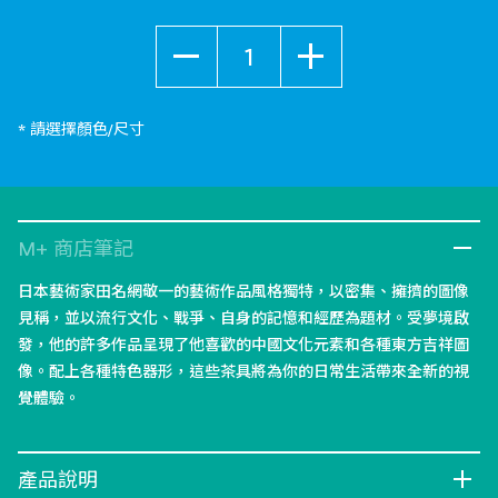
數量
* 請選擇顏色/尺寸
M+ 商店筆記
日本藝術家田名網敬一的藝術作品風格獨特，以密集、擁擠的圖像
見稱，並以流行文化、戰爭、自身的記憶和經歷為題材。受夢境啟
發，他的許多作品呈現了他喜歡的中國文化元素和各種東方吉祥圖
像。配上各種特色器形，這些茶具將為你的日常生活帶來全新的視
覺體驗。
產品說明