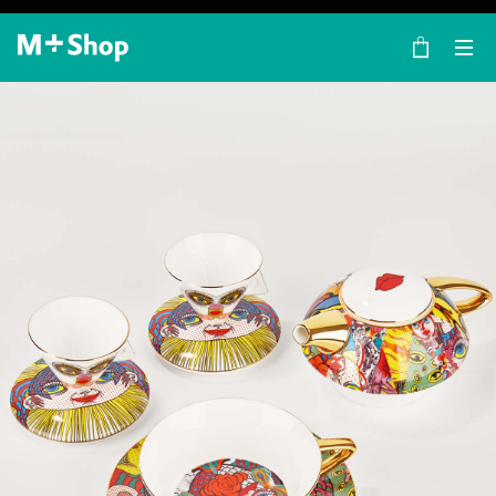
×
M+ Shop