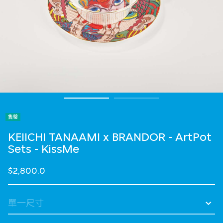
售罄
KEIICHI TANAAMI x BRANDOR - ArtPot
Sets - KissMe
$2,800.0