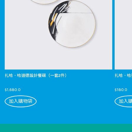
扎哈．哈迪德設計餐碟（一套2件）
扎哈．哈
$1,680.0
$180.0
加入購物袋
加入