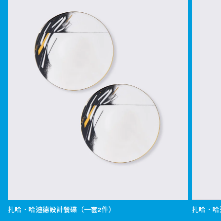
扎哈．哈迪德設計餐碟（一套2件）
扎哈．哈