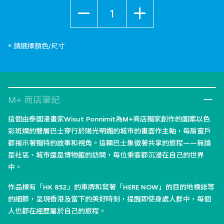
數量
* 請選擇顏色/尺寸
M+ 商店筆記
這個由泰國漫畫家Wisut Ponnimit為M+商店獨家創作的圖案以色
彩斑斕的雙層巴士穿行於陽光明媚的城市的畫面作主軸，每扇窗戶
都揭示著獨特的故事和視角。這輛巴士象徵著共享的旅程——無論
是社區、城市還是博物館的訪問，每位乘客都沉浸在自己的世界
中。
作品標有「HK 852」的車牌和寫著「HERE NOW」的目的地標誌等
的細節，呈現香港及當下的美好時刻，提醒即使身處人群中，每個
人也都在經歷屬於自己的旅程。