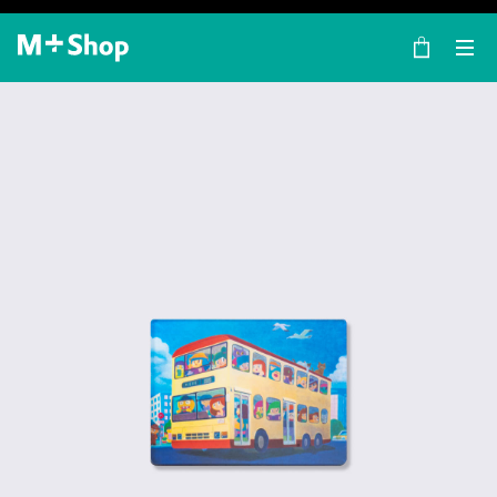
×
M+ Shop