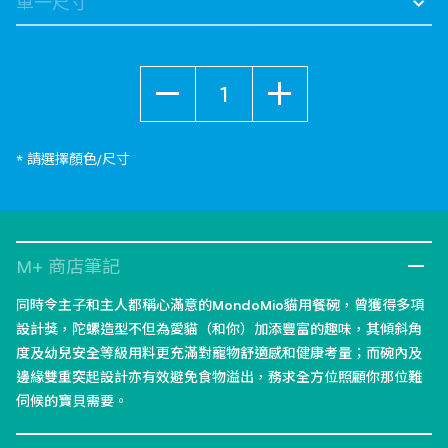
數量
* 請選擇顏色/尺寸
M+ 商店筆記
同時令主子和主人都稱心滿意的MondoMio貓用餐碗，曾獲得多項
設計獎，陀螺造型不但為愛貓（和你）加添豐富的趣味，其傾斜角
度及幼兒安全等級用料更充滿對寵物舒適感和健康考量；而碗內及
邊緣雙重突起設計亦有效避免食物溢出，務求全方位照顧你那位難
伺候的寶貝需要。