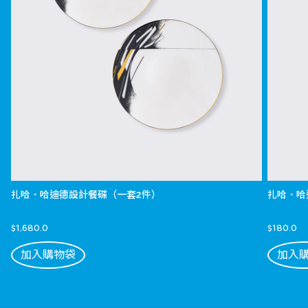
扎哈．哈迪德設計餐碟（一套2件）
扎哈．哈
$1,680.0
$180.0
加入購物袋
加入