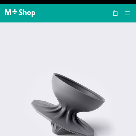
×
M+ Shop