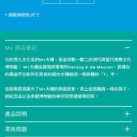
* 請選擇顏色/尺寸
M+ 商店筆記
位於西九文化區的M+大樓，是全球數一數二的現代與當代視覺文化
博物館。 M+大樓由建築師事務所Herzog & de Meuron，其橫向
的基座平台和外形修長的縱向大樓組成一個倒轉的「T」字。
這個單肩袋展示了M+大樓的側面剪影。背上這個獨具一格的袋子，
把紀念品以及參觀博物館的美好回憶通通帶回家。
產品說明
常見問題