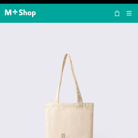
×
M+ Shop