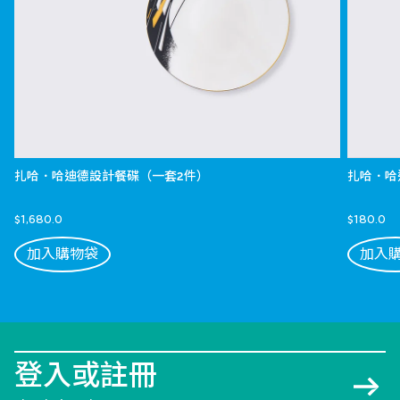
扎哈．哈迪德設計餐碟（一套2件）
扎哈．哈
$1,680.0
$180.0
加入購物袋
加入
登入或註冊