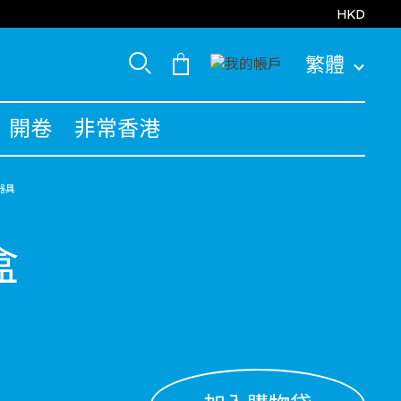
HKD
繁體
開卷
非常香港
器具
盒