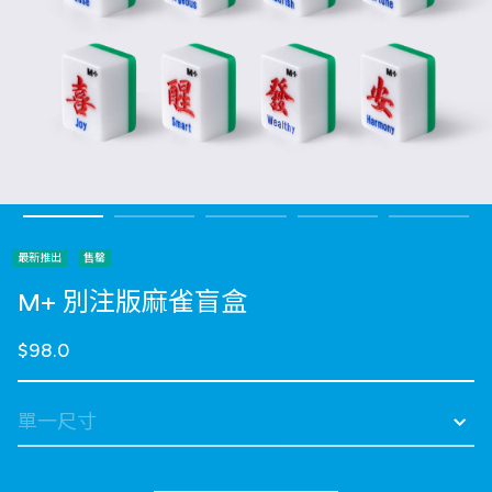
最新推出
售罄
M+ 別注版麻雀盲盒
$98.0