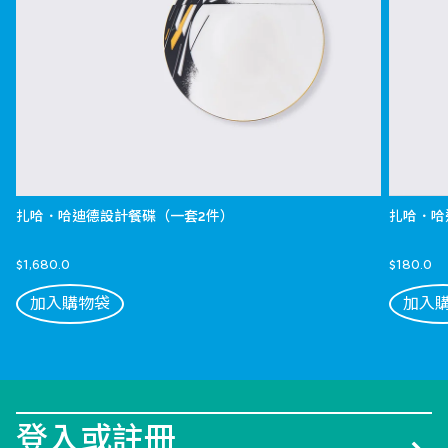
扎哈．哈迪德設計餐碟（一套2件）
扎哈．哈
$1,680.0
$180.0
加入購物袋
加入
登入或註冊