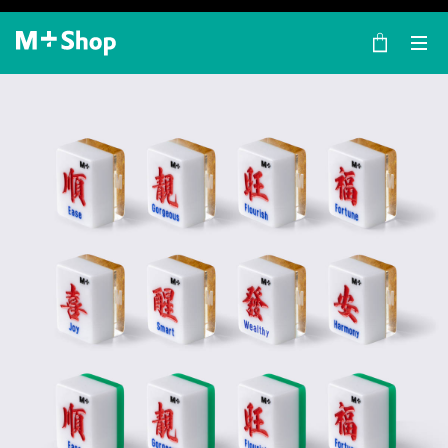
×
M+ Shop