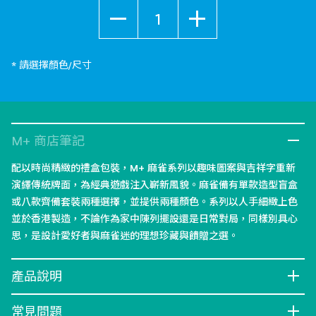
數量
* 請選擇顏色/尺寸
M+ 商店筆記
配以時尚精緻的禮盒包裝，M+ 麻雀系列以趣味圖案與吉祥字重新
演繹傳統牌面，為經典遊戲注入嶄新風貌。麻雀備有單款造型盲盒
或八款齊備套裝兩種選擇，並提供兩種顏色。系列以人手細緻上色
並於香港製造，不論作為家中陳列擺設還是日常對局，同樣別具心
思，是設計愛好者與麻雀迷的理想珍藏與饋贈之選。
產品說明
常見問題