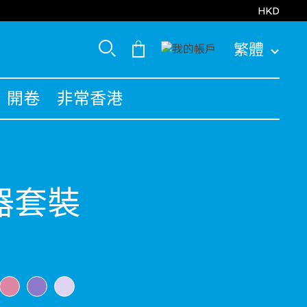
HKD
繁體
開卷
非常香港
器套裝