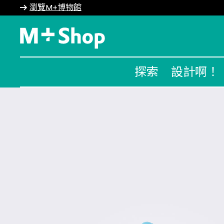
瀏覽M+博物館
M+ Shop
探索
設計啊！