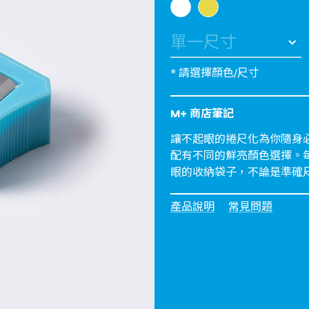
* 請選擇顏色/尺寸
M+ 商店筆記
讓不起眼的捲尺化為你隨身必
配有不同的鮮亮顏色選擇。每
眼的收納袋子，不論是準確
產品說明
常見問題