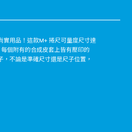
實用品！這款M+ 捲尺可量度尺寸達
。每個附有的合成皮套上皆有壓印的
納袋子，不論是準確尺寸還是尺子位置，