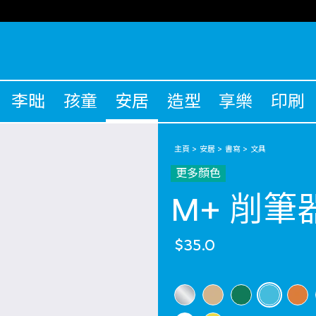
李昢
孩童
安居
造型
享樂
印刷
主頁
安居
書寫
文具
更多顏色
M+ 削筆
$35.0
選擇 顏色
selected