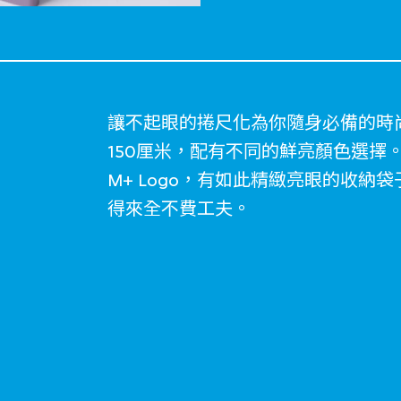
讓不起眼的捲尺化為你隨身必備的時尚
150厘米，配有不同的鮮亮顏色選擇
M+ Logo，有如此精緻亮眼的收
得來全不費工夫。