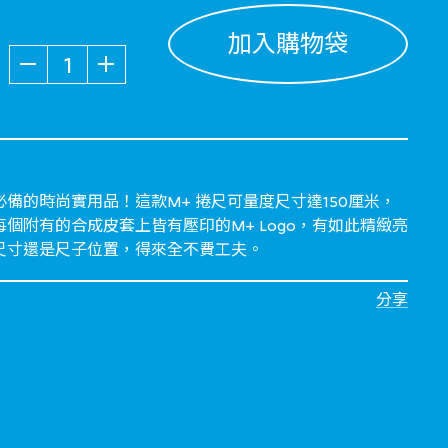
加入購物袋
數量
備的時尚實用品！這款M+ 捲尺可量度尺寸達150厘米，
個附有的合成皮套上皆有壓印的M+ Logo，有如此精緻亮
尺寸還是尺子位置，得來全不費工夫。
分享