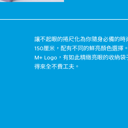
讓不起眼的捲尺化為你隨身必備的時尚
150厘米，配有不同的鮮亮顏色選擇
M+ Logo，有如此精緻亮眼的收
得來全不費工夫。