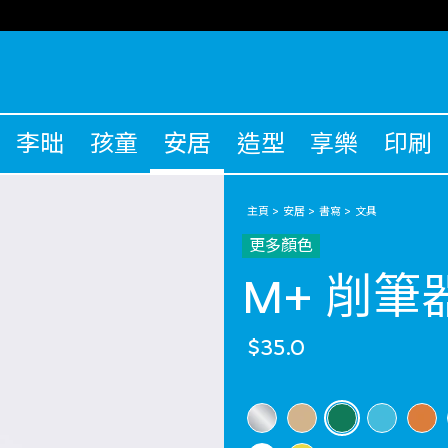
李昢
孩童
安居
造型
享樂
印刷
主頁
安居
書寫
文具
更多顏色
M+ 削筆
$35.0
選擇 顏色
selected