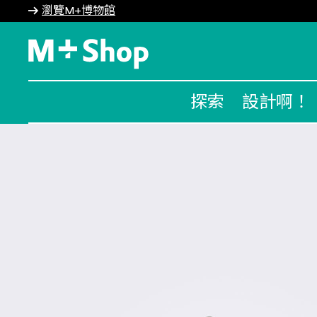
瀏覽M+博物館
M+ Shop
探索
設計啊！