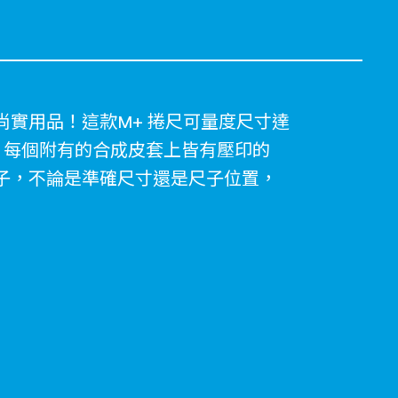
實用品！這款M+ 捲尺可量度尺寸達
。每個附有的合成皮套上皆有壓印的
納袋子，不論是準確尺寸還是尺子位置，