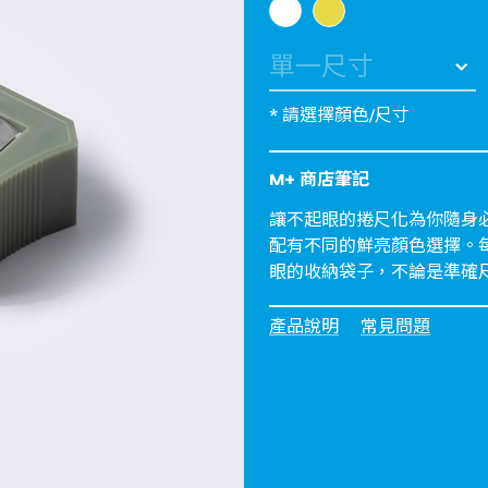
* 請選擇顏色/尺寸
M+ 商店筆記
讓不起眼的捲尺化為你隨身必
配有不同的鮮亮顏色選擇。每
眼的收納袋子，不論是準確
產品說明
常見問題