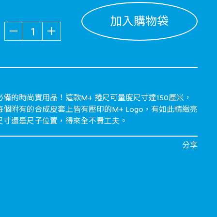
加入購物袋
數量
備的時尚實用品！這款M+ 捲尺可量度尺寸達150厘米，
個附有的合成皮套上皆有壓印的M+ Logo，有如此精緻亮
尺寸還是尺子位置，得來全不費工夫。
分享