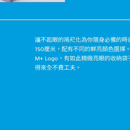
讓不起眼的捲尺化為你隨身必備的時尚
150厘米，配有不同的鮮亮顏色選擇
M+ Logo，有如此精緻亮眼的收
得來全不費工夫。