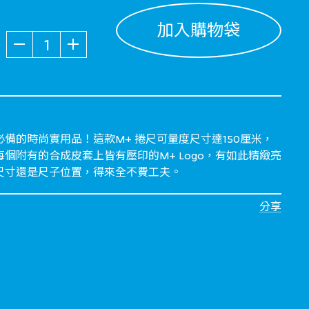
加入購物袋
數量
備的時尚實用品！這款M+ 捲尺可量度尺寸達150厘米，
個附有的合成皮套上皆有壓印的M+ Logo，有如此精緻亮
尺寸還是尺子位置，得來全不費工夫。
分享