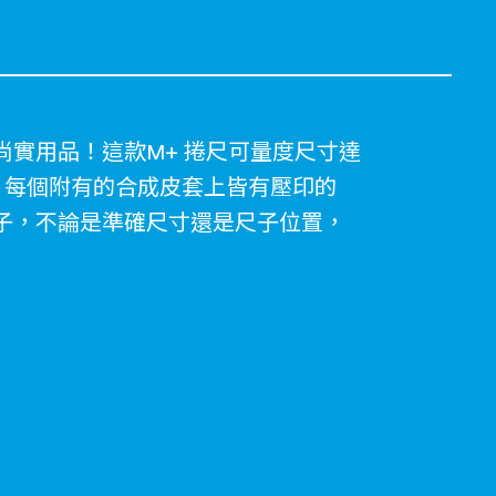
實用品！這款M+ 捲尺可量度尺寸達
。每個附有的合成皮套上皆有壓印的
納袋子，不論是準確尺寸還是尺子位置，