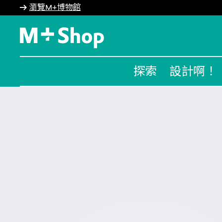
瀏覽M+博物館
M+ Shop
探索
設計啊！