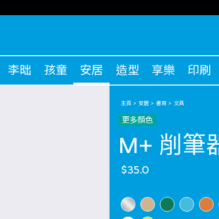
李昢
孩童
安居
造型
享樂
印刷
主頁
安居
書寫
文具
更多顏色
M+ 削筆
$35.0
選擇 顏色