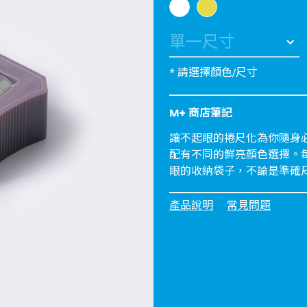
* 請選擇顏色/尺寸
M+ 商店筆記
讓不起眼的捲尺化為你隨身必
配有不同的鮮亮顏色選擇。每
眼的收納袋子，不論是準確
產品說明
常見問題