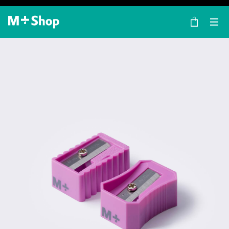
×
M+ Shop