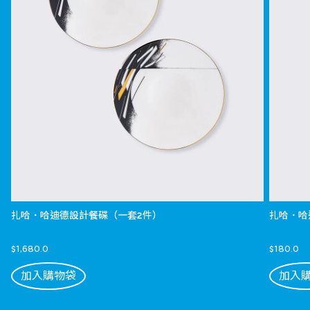
扎哈．哈迪德設計餐碟（一套2件）
扎哈．哈
$1,680.0
$180.0
加入購物袋
加入