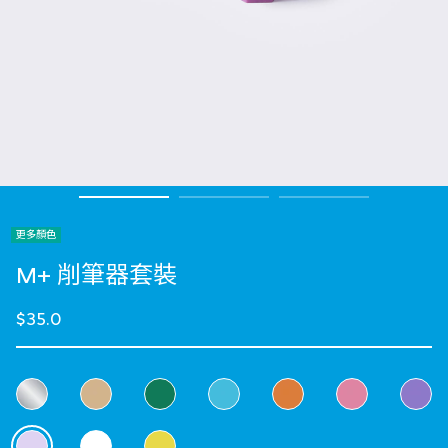
更多顏色
M+ 削筆器套裝
$35.0
選擇 顏色