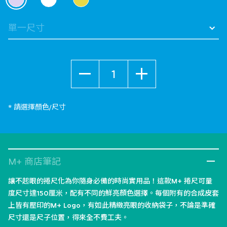
selected
數量
* 請選擇顏色/尺寸
M+ 商店筆記
讓不起眼的捲尺化為你隨身必備的時尚實用品！這款M+ 捲尺可量
度尺寸達150厘米，配有不同的鮮亮顏色選擇。每個附有的合成皮套
上皆有壓印的M+ Logo，有如此精緻亮眼的收納袋子，不論是準確
尺寸還是尺子位置，得來全不費工夫。