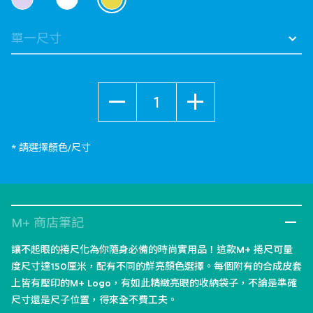
selected
數量
* 請選擇顏色/尺寸
M+ 商店筆記
讓不起眼的捲尺化為你隨身必備的時尚實用品！這款M+ 捲尺可量
度尺寸達150厘米，配有不同的鮮亮顏色選擇。每個附有的合成皮套
上皆有壓印的M+ Logo，有如此精緻亮眼的收納袋子，不論是準確
尺寸還是尺子位置，得來全不費工夫。