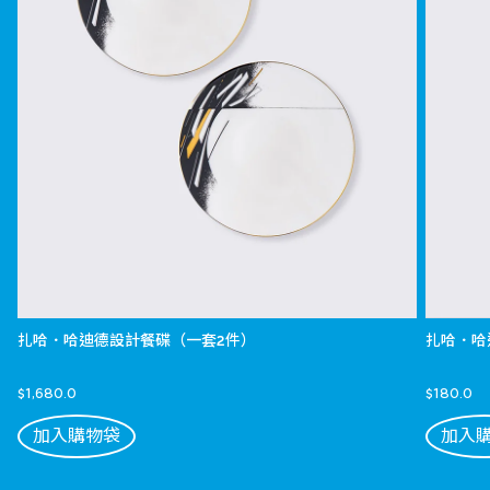
扎哈．哈迪德設計餐碟（一套2件）
扎哈．哈
$1,680.0
$180.0
加入購物袋
加入