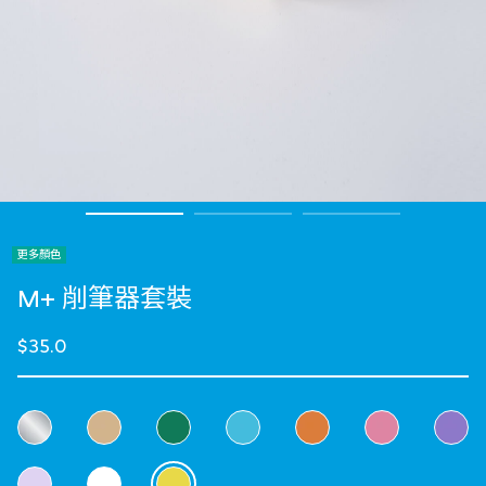
更多顏色
M+ 削筆器套裝
$35.0
選擇 顏色