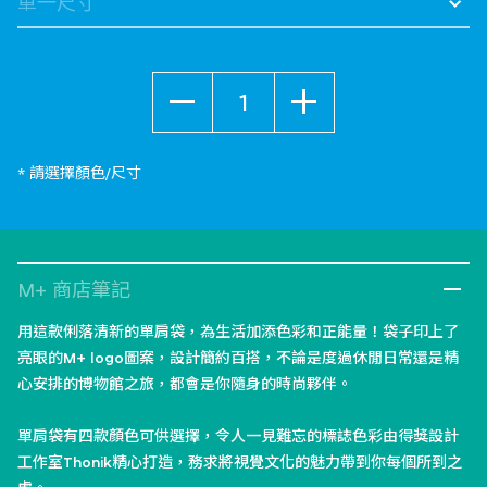
數量
* 請選擇顏色/尺寸
M+ 商店筆記
用這款俐落清新的單肩袋，為生活加添色彩和正能量！袋子印上了
亮眼的M+ logo圖案，設計簡約百搭，不論是度過休閒日常還是精
心安排的博物館之旅，都會是你隨身的時尚夥伴。
單肩袋有四款顏色可供選擇，令人一見難忘的標誌色彩由得獎設計
工作室Thonik精心打造，務求將視覺文化的魅力帶到你每個所到之