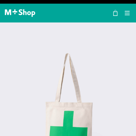
×
M+ Shop