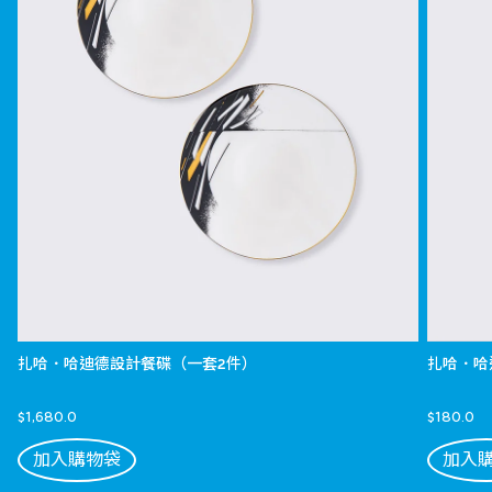
扎哈．哈迪德設計餐碟（一套2件）
扎哈．哈
$1,680.0
$180.0
加入購物袋
加入