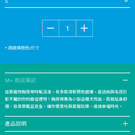
數量
* 請選擇顏色/尺寸
M+ 商店筆記
這款寵物胸背帶時髦活潑，有多款清新顏色選擇，是送給與毛孩形
影不離的你的最佳禮物！胸背帶專為小型品種犬而設，剪裁貼身舒
適，容易穿戴且安全，讓你愜意地與愛寵玩樂，度過幸福時光。
產品說明