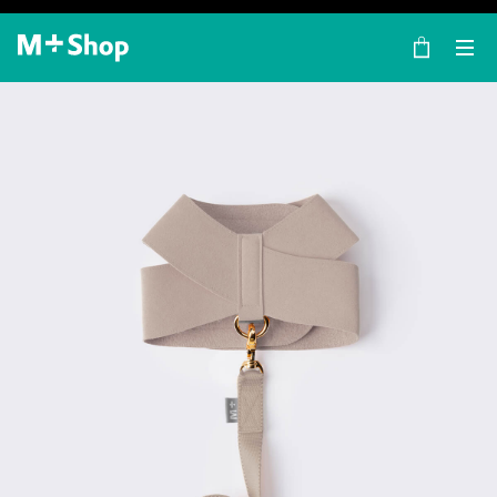
×
M+ Shop