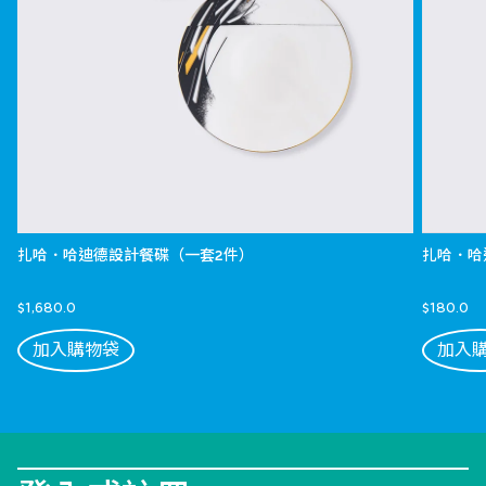
扎哈．哈迪德設計餐碟（一套2件）
扎哈．哈
$1,680.0
$180.0
加入購物袋
加入